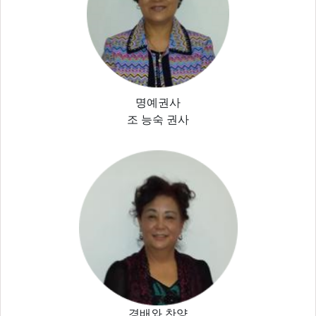
명예권사
조 능숙 권사
경배와 찬양