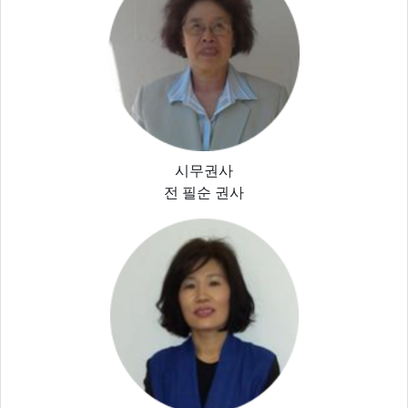
시무권사
전 필순 권사