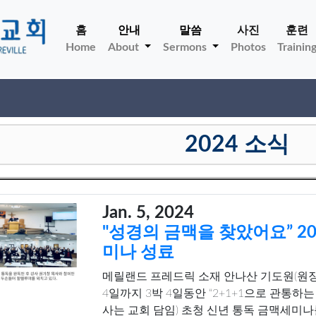
홈
안내
말씀
사진
훈련
Home
About
Sermons
Photos
Trainin
2024 소식
Jan. 5, 2024
"성경의 금맥을 찾았어요” 20
미나 성료
메릴랜드 프레드릭 소재 안나산 기도원(원
4일까지 3박 4일동안 “2+1+1으로 관통하
사는 교회 담임) 초청 신년 통독 금맥세미나