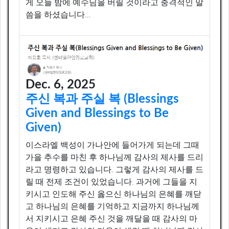
게 오늘 밤에 예수님을 버릴 것이라고 충격적인 말
PCA 한인 수도노회 노회장 차용호목사
씀을 하셨습니다...
(PCA Korean Capital Presbytery President Rev. Cha)
PCA 한인수도노회
(PCA Presbytery)
PCA-CKC 총회 및 수련회 제 - 14대 회장 차용호목사
Dec. 6, 2025
(PCA-CKC General Assembly and Retreat - 14th President
주신 복과 주실 복 (Blessings
Rev. Yongho John Cha)
Given and Blessings to Be
Given)
PCA-CKC 제 28 차 총회 및 수련회
(PCA-CKC 28th General Assembly and Retreat)
이스라엘 백성이 가나안에 들어가게 되는데 그때
가을 추수를 마친 후 하나님께 감사의 제사를 드리
PCA-CKC 제 29 차 총회
라고 명령하고 있습니다. 그렇게 감사의 제사를 드
(PCA-CKC 29th General Assembly)
릴 때 전제 조건이 있었습니다. 과거에 그들을 지
키시고 인도해 주신 옳으신 하나님의 은혜를 깨닫
고 하나님의 은혜를 기억하고 지금까지 하나님께
서 지키시고 은혜 주신 것을 깨달을 때 감사의 마