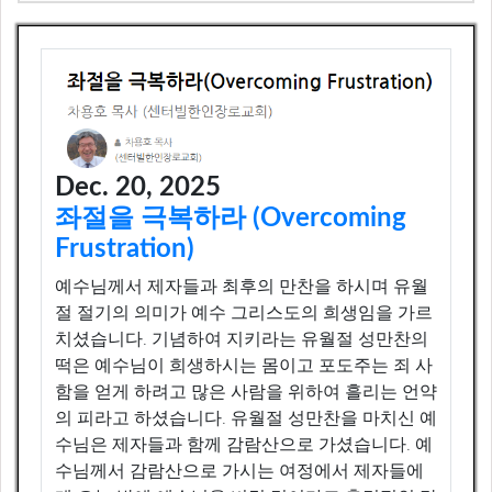
북한동족과 통일을 위한 통곡 기도회
(Prayer Meetings For North Korean Reunification)
체스픽신학대학원
(Chesapeake Seminary)
Dec. 20, 2025
센터빌한인장로교회 행사
(KPCC Events)
좌절을 극복하라 (Overcoming
Frustration)
센터빌가나다한국학교
예수님께서 제자들과 최후의 만찬을 하시며 유월
(KPCC Korean School)
절 절기의 의미가 예수 그리스도의 희생임을 가르
치셨습니다. 기념하여 지키라는 유월절 성만찬의
워싱턴지역한인교회협의회
떡은 예수님이 희생하시는 몸이고 포도주는 죄 사
(Washington Korean Church Association)
함을 얻게 하려고 많은 사람을 위하여 흘리는 언약
의 피라고 하셨습니다. 유월절 성만찬을 마치신 예
KPCC 센터빌 서예반
수님은 제자들과 함께 감람산으로 가셨습니다. 예
(KPCC Calligraphy Class)
수님께서 감람산으로 가시는 여정에서 제자들에